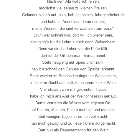
Nach dem Abi wollt´ ich reisen,
möglichst viel sehen zu kleinen Preisen.
Gelandet bin ich auf Ibiza, hab ein halbes Jahr gearbeitet da
und habe im Anschluss daran erkannt,
meine Wurzeln, die sind verwachsen „am Sand“.
Drum war schnell klar, dort will ich wieder sein,
also ging´s für die Lehre zurück nach Weisenheim.
Denn wo dir das Leben vor die Füße fällt,
dort ist der Ort den man Heimat nennt.
Stets neugierig auf Speis und Trank,
hab ich schnell den Genuss von Spargel erkannt.
Steht wacker im Sandboden rings um Weisenheim,
in direkter Nachbarschaft zu unserem lecker Wein.
Vier stolze Jahre mit gekröntem Haupt,
habe ich mich ans Amt der Weinprinzessin getraut.
Durfte vertreten die Winzer vom eigenen Ort,
auf Festen, Messen, Feiern mal hier und mal dort.
Seit wenigen Tagen ist es nun vollbracht,
hab mich gewagt und zu neuen Ufern aufgemacht.
Darf nun als Repräsentantin für den Wein