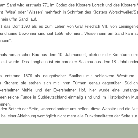
am Sand wird erstmals 771 im Codex des Klosters Lorsch und des Klosters 
nt "Wisa" oder "Wissen" mehrfach in Schriften des Klosters Wörschweiler/Sa
ßhein uffm Sand" auf.
 das Dorf 1390 als es zum Lehen von Graf Friedrich VII. von Leiningen-
h und seine Bewohner sind seit 1556 reformiert. Weisenheim am Sand kam 
nheim".
mals romanischer Bau aus dem 10. Jahrhundert, blieb nur der Kirchturm erha
tockt wurde. Das Langhaus ist ein barocker Saalbau aus dem 18. Jahrhunder
ius entstand 1876 als neugotischer Saalbau mit schlankem Westturm.
en Kirchen: sie stehen sich mit ihren Türmen genau gegenüber. Südlic
rsheimer Mühle und der Eyersheimer Hof, hier wurde eine umfangre
 deren reiche Funde in Süddeutschland einmalig sind und im Historischen M
önnen.
r den Betrieb der Seite, während andere uns helfen, diese Website und die Nu
bei einer Ablehnung womöglich nicht mehr alle Funktionalitäten der Seite zur