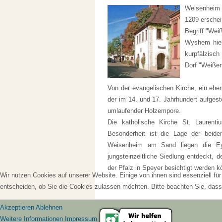
Weisenheim 
1209 erschei
Begriff "Wei
Wyshem hieß
kurpfälzisc
Dorf "Weiße
Von der evangelischen Kirche, ein ehe
der im 14. und 17. Jahrhundert aufges
umlaufender Holzempore.
Die katholische Kirche St. Laurent
Besonderheit ist die Lage der beid
Weisenheim am Sand liegen die Eye
jungsteinzeitliche Siedlung entdeckt,
der Pfalz in Speyer besichtigt werden k
Wir nutzen Cookies auf unserer Website. Einige von ihnen sind essenziell fü
entscheiden, ob Sie die Cookies zulassen möchten. Bitte beachten Sie, dass 
Akzeptieren
Ablehnen
Weitere Informationen
Impressum