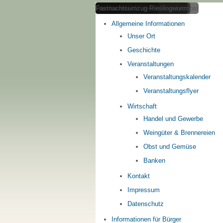
Weisenheimer Weinberge im Herbst
Obstfelder im Frühling
Panoramablick über Weisenheim
Weinbau
Fastnachtsumzug Rieslingwurm
Home
Allgemeine Informationen
Unser Ort
Geschichte
Veranstaltungen
Veranstaltungskalender
Veranstaltungsflyer
Wirtschaft
Handel und Gewerbe
Weingüter & Brennereien
Obst und Gemüse
Banken
Kontakt
Impressum
Datenschutz
Informationen für Bürger