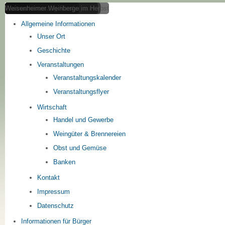
Weinbau
Osterbrunnen am Obertor
Panoramablick über Weisenheim
Fastnachtsumzug Rieslingwurm
Weisenheimer Weinberge im Herbst
Home
Allgemeine Informationen
Unser Ort
Geschichte
Veranstaltungen
Veranstaltungskalender
Veranstaltungsflyer
Wirtschaft
Handel und Gewerbe
Weingüter & Brennereien
Obst und Gemüse
Banken
Kontakt
Impressum
Datenschutz
Informationen für Bürger