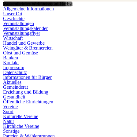
Weinbau
Osterbrunnen am Obertor
Panoramablick über Weisenheim
Fastnachtsumzug Rieslingwurm
Weisenheimer Weinberge im Herbst
Home
Allgemeine Informationen
Unser Ort
Geschichte
Veranstaltungen
Veranstaltungskalender
Veranstaltungsflyer
Wirtschaft
Handel und Gewerbe
Weingüter & Brennereien
Obst und Gemüse
Banken
Kontakt
Impressum
Datenschutz
Informationen für Bürger
Aktuelles
Gemeinderat
Erziehung und Bildung
Gesundheit
Öffentliche Einrichtungen
Vereine
Sport
Kulturelle Vereine
Natur
Kirchliche Vereine
Sonstige
Parteien & Wählergruppen