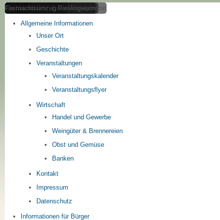
Weisenheimer Weinberge im Herbst
Obstfelder im Frühling
Panoramablick über Weisenheim
Weinbau
Fastnachtsumzug Rieslingwurm
Home
Allgemeine Informationen
Unser Ort
Geschichte
Veranstaltungen
Veranstaltungskalender
Veranstaltungsflyer
Wirtschaft
Handel und Gewerbe
Weingüter & Brennereien
Obst und Gemüse
Banken
Kontakt
Impressum
Datenschutz
Informationen für Bürger