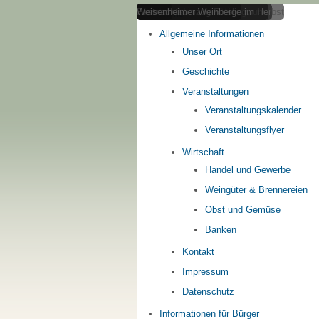
Weinbau
Osterbrunnen am Obertor
Panoramablick über Weisenheim
Fastnachtsumzug Rieslingwurm
Weisenheimer Weinberge im Herbst
Home
Allgemeine Informationen
Unser Ort
Geschichte
Veranstaltungen
Veranstaltungskalender
Veranstaltungsflyer
Wirtschaft
Handel und Gewerbe
Weingüter & Brennereien
Obst und Gemüse
Banken
Kontakt
Impressum
Datenschutz
Informationen für Bürger